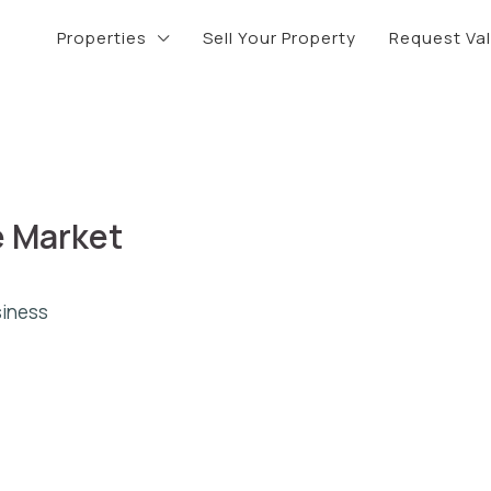
Properties
Sell Your Property
Request Va
e Market
iness