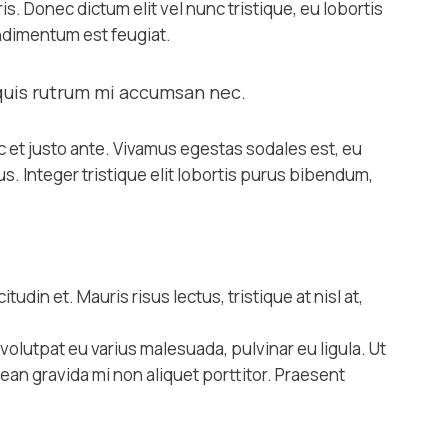
 Donec dictum elit vel nunc tristique, eu lobortis
condimentum est feugiat.
 quis rutrum mi accumsan nec.
c et justo ante. Vivamus egestas sodales est, eu
. Integer tristique elit lobortis purus bibendum,
udin et. Mauris risus lectus, tristique at nisl at,
, volutpat eu varius malesuada, pulvinar eu ligula. Ut
an gravida mi non aliquet porttitor. Praesent