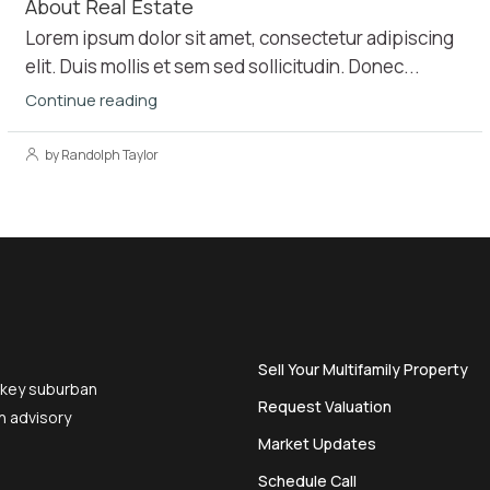
About Real Estate
Lorem ipsum dolor sit amet, consectetur adipiscing
elit. Duis mollis et sem sed sollicitudin. Donec...
Continue reading
by Randolph Taylor
Sell Your Multifamily Property
 key suburban
Request Valuation
n advisory
Market Updates
Schedule Call