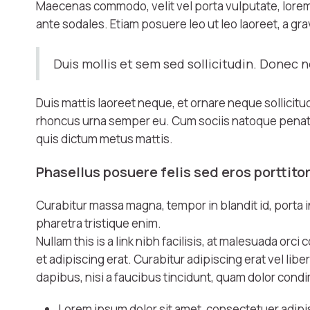
Maecenas commodo, velit vel porta vulputate, lorem 
ante sodales. Etiam posuere leo ut leo laoreet, a grav
Duis mollis et sem sed sollicitudin. Donec 
Duis mattis laoreet neque, et ornare neque sollicitu
rhoncus urna semper eu. Cum sociis natoque penatibu
quis dictum metus mattis.
Phasellus posuere felis sed eros porttitor
Curabitur massa magna, tempor in blandit id, porta in l
pharetra tristique enim.
Nullam this is a link nibh facilisis, at malesuada orc
et adipiscing erat. Curabitur adipiscing erat vel l
dapibus, nisi a faucibus tincidunt, quam dolor condim
Lorem ipsum dolor sit amet, consectetuer adipis