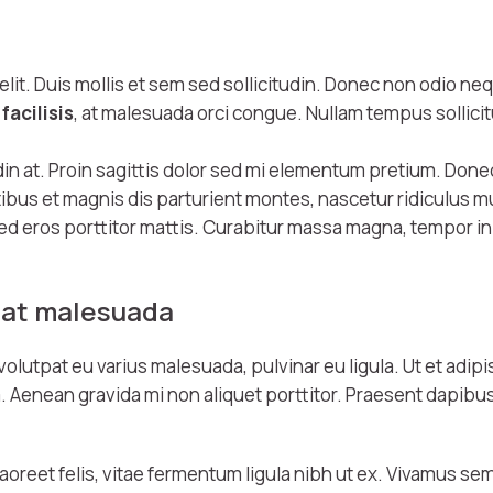
lit. Duis mollis et sem sed sollicitudin. Donec non odio neq
facilisis
, at malesuada orci congue. Nullam tempus sollicit
din at. Proin sagittis dolor sed mi elementum pretium. Done
s et magnis dis parturient montes, nascetur ridiculus mus
 eros porttitor mattis. Curabitur massa magna, tempor in bla
is at malesuada
volutpat eu varius malesuada, pulvinar eu ligula. Ut et adipi
enean gravida mi non aliquet porttitor. Praesent dapibus
aoreet felis, vitae fermentum ligula nibh ut ex. Vivamus sem