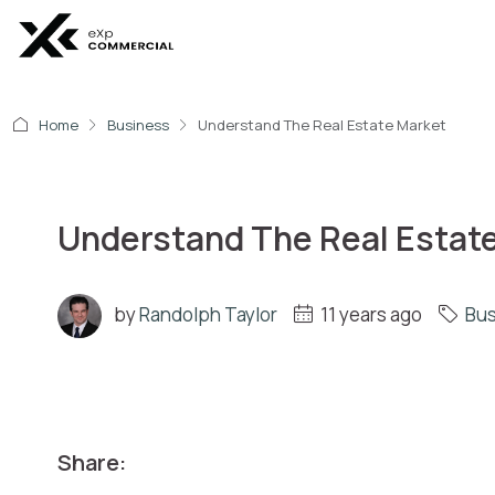
Home
Business
Understand The Real Estate Market
Understand The Real Estat
by
Randolph Taylor
11 years ago
Bus
Share: