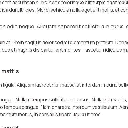
sem accumsan nunc, nec scelerisque elit turpis eget mauris.
ida dui ultricies. Morbi vehicula nulla eget elit mollis, at 
non odio neque. Aliquam hendrerit sollicitudin purus,
din at. Proin sagittis dolor sed mi elementum pretium. Done
s et magnis dis parturient montes, nascetur ridiculus mus
 mattis
igula. Aliquam laoreet nisl massa, at interdum mauris sollicit
i congue. Nullam tempus sollicitudin cursus. Nulla elit mauris
ibero tempus congue. Nam pharetra interdum vestibulum. Aene
entum metus, in convallis libero ligula ut eros.
cing elit.