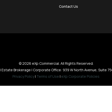
Contact Us
© 2026 eXp Commercial. All Rights Reserved.
al Estate Brokerage | Corporate Office: 939 W North Avenue, Suite 7
Privacy Policy
|
Terms of Use
|
eXp Corporate Policies