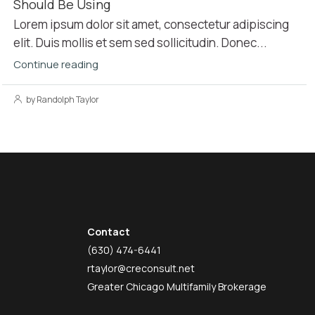
Should Be Using
Lorem ipsum dolor sit amet, consectetur adipiscing
elit. Duis mollis et sem sed sollicitudin. Donec...
Continue reading
by Randolph Taylor
Contact
(630) 474-6441
rtaylor@creconsult.net
Greater Chicago Multifamily Brokerage