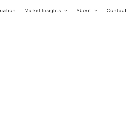
luation
Market Insights
About
Contact