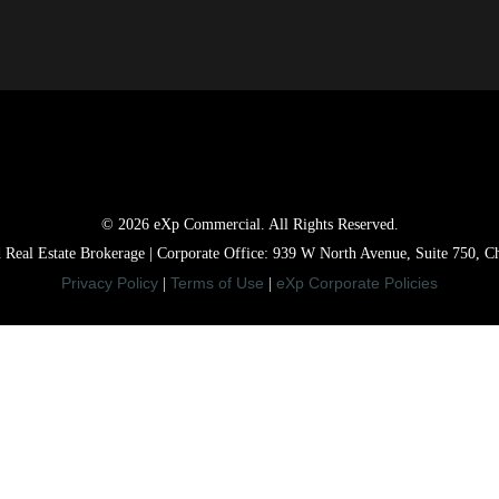
© 2026 eXp Commercial. All Rights Reserved.
ed Real Estate Brokerage | Corporate Office: 939 W North Avenue, Suite 750, C
Privacy Policy
Terms of Use
eXp Corporate Policies
|
|