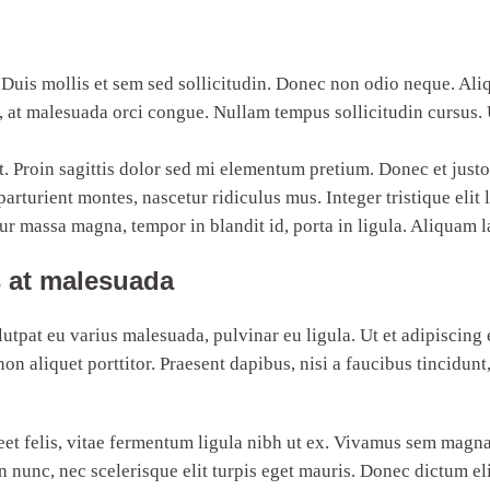
 Duis mollis et sem sed sollicitudin. Donec non odio neque. Ali
, at malesuada orci congue. Nullam tempus sollicitudin cursus. 
at. Proin sagittis dolor sed mi elementum pretium. Donec et just
rturient montes, nascetur ridiculus mus. Integer tristique elit
tur massa magna, tempor in blandit id, porta in ligula. Aliquam l
is at malesuada
lutpat eu varius malesuada, pulvinar eu ligula. Ut et adipiscing 
 aliquet porttitor. Praesent dapibus, nisi a faucibus tincidun
eet felis, vitae fermentum ligula nibh ut ex. Vivamus sem magna
unc, nec scelerisque elit turpis eget mauris. Donec dictum elit