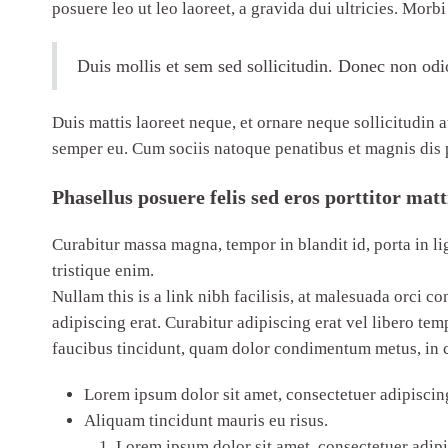
posuere leo ut leo laoreet, a gravida dui ultricies. Morbi
Duis mollis et sem sed sollicitudin. Donec non odi
Duis mattis laoreet neque, et ornare neque sollicitudin 
semper eu. Cum sociis natoque penatibus et magnis dis pa
Phasellus posuere felis sed eros porttitor matt
Curabitur massa magna, tempor in blandit id, porta in ligu
tristique enim.
Nullam this is a link nibh facilisis, at malesuada orci c
adipiscing erat. Curabitur adipiscing erat vel libero t
faucibus tincidunt, quam dolor condimentum metus, in co
Lorem ipsum dolor sit amet, consectetuer adipiscing
Aliquam tincidunt mauris eu risus.
Lorem ipsum dolor sit amet, consectetuer adipis