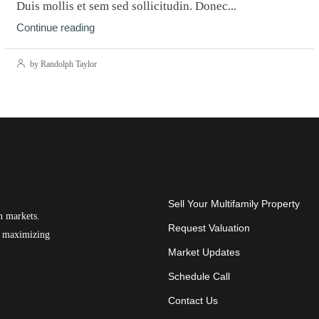
Duis mollis et sem sed sollicitudin. Donec...
Continue reading
by Randolph Taylor
Sell Your Multifamily Property
n markets.
Request Valuation
on maximizing
Market Updates
Schedule Call
Contact Us