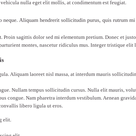
 vehicula nulla eget elit mollis, at condimentum est feugiat.
o neque. Aliquam hendrerit sollicitudin purus, quis rutrum m
at. Proin sagittis dolor sed mi elementum pretium. Donec et just
rturient montes, nascetur ridiculus mus. Integer tristique elit
is
la. Aliquam laoreet nisl massa, at interdum mauris sollicitudin et
ongue. Nullam tempus sollicitudin cursus. Nulla elit mauris, volu
empus congue. Nam pharetra interdum vestibulum. Aenean gravida m
nvallis libero ligula ut eros.
 elit.
cing elit.